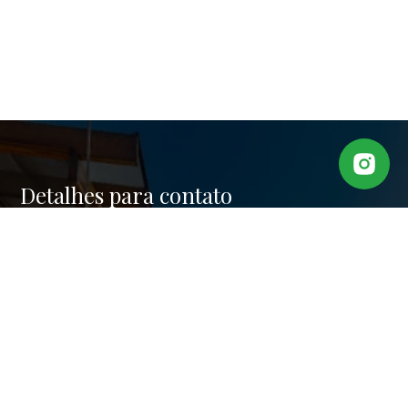
Detalhes para contato
EQUIPE DENISE NO JARDINS
WhatsApp
(11) 97848-3723
E-mail
MOLINARODENISE@GMAIL.COM
Entre em Contato
Nome
E-mail