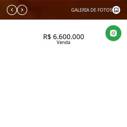
GALERIA DE FOTOS
R$ 6.600.000
Venda
APARTAMENTO ELEGANTE EM
RUA COBIÇADA DO JARDIM
AMÉRICA A POUCOS PASSOS
DO CLUBE PAULISTANO
310 m² Área útil
310 m² Área total
3 Dormitórios
1 Suíte
4 Banheiros
2 Vagas