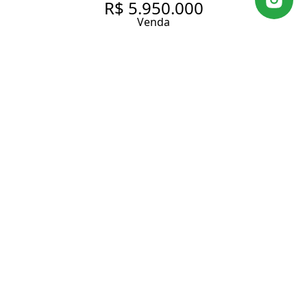
R$ 5.950.000
Venda
APARTAMENTO REFORMADO
NO JARDIM AMÉRICA
240 m² Área útil
3 Dormitórios
3 Suítes
4 Banheiros
3 Vagas
Entrar em contato
Solicitar visita
Código do Imóvel:
OI773